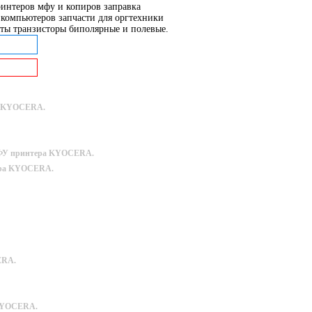
интеров мфу и копиров заправка
компьютеров запчасти для оргтехники
ты транзисторы биполярные и полевые.
ра KYOCERA.
 МФУ принтера KYOCERA.
тера KYOCERA.
ERA.
 KYOCERA.