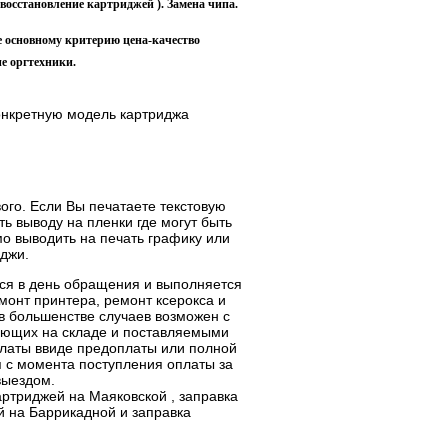
восстановление картриджей ). Замена чипа.
 основному критерию цена-качество
е оргтехники.
конкретную модель картриджа
ого. Если Вы печатаете текстовую
ь выводу на пленки где могут быть
о выводить на печать графику или
джи.
ся в день обращения и выполняется
емонт принтера, ремонт ксерокса и
в большенстве случаев возможен с
вующих на складе и поставляемыми
платы ввиде предоплаты или полной
я с момента поступления оплаты за
выездом.
ртриджей на Маяковской , заправка
й на Баррикадной и заправка