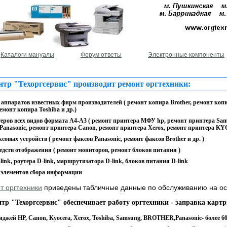
Каталоги мануалы
Форум ответы
Электронные компоненты
р "Техоргсервис" производит ремонт оргтехники:
аппаратов известных фирм производителей ( ремонт копира Brother, ремонт к
емонт копира Toshiba и др.)
еров всех видов формата А4-А3 ( ремонт принтера МФУ hp, ремонт принтера Sam
anasonic, ремонт принтера Canon, ремонт принтера Xerox, ремонт принтера KY
овых устройств ( ремонт факсов Panasonic, ремонт факсов Brother и др. )
едств отображения ( ремонт мониторов, ремонт блоков питания )
link, роутера D-link, маршрутизатора D-link, блоков питания D-link
элементов сбора информации
т оргтехники
приведены табличные данные по обслуживанию на ос
Техоргсервис" обеспечивает работу оргтехники - заправка картр
иджей HP, Canon, Kyocera, Xerox, Toshiba, Samsung, BROTHER,Panasonic- более 