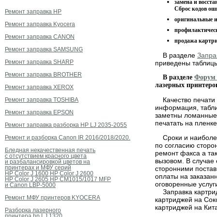
замена и восста
Сброс кодов ош
Ремонт заправка HP
оригинальные и
Ремонт заправка Kyocera
профилактическ
Ремонт заправка CANON
продажа картри
Ремонт заправка SAMSUNG
В разделе
Запра
Ремонт заправка SHARP
приведены таблицы
Ремонт заправка BROTHER
В разделе
Форум 
лазерных принтеров
Ремонт заправка XEROX
Качество печати з
Ремонт заправка TOSHIBA
информация, табли
Ремонт заправка EPSON
заметны ломанные 
печатать на пленк
Ремонт заправка разборка HP LJ 2035-2055
Сроки и наиболее 
Ремонт и разборка Canon IR 2016/2018/2020.
по согласию сторон
Бледная некачественная печать
ремонт факса а та
с отсутствием красного цвета
вызовом. В случае
и разбалансировкой цветов на
принтерах и МФУ серий
сторонними постав
HP Color J 1600 HP Color J 2600
оплаты на заказан
HP Color J 2605 HP CM1015/1017 MFP
оговоренные услуги
и Canon LBP-5000
Заправка картридж
Ремонт МФУ принтеров KYOCERA
картриджей на Соко
картриджей на Кит
Разборка лазерного
принтера hp LJ 1320