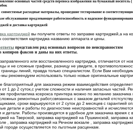
новление основных частей средств переноса изображения на бумажный носитель ( 
ибок
 совместимые расходные материалы, прошедшие тестирование и соответствующие
ое обслуживание продлевающее работоспособность и надежное функционировани
джей и доставка картриджей
вка картриджей
вы получите ответы по заправке картриджей,а на 
 соответствия картриджа названию аппарата и цены.
ответы
представлен ряд основных вопросов по неисправностям
 копиров факсов и даны на них ответы.
аправленного или восстановленного картриджа, отличается от нов
цы и не сложные графики, разницу не увидите, в противоположност
границы линий, правда только специалистом. Eсли Вам необходим
е-мы рекомендуем использовать только новые оригинальные картри
благоприятный для заказчика режим взаимодействия определяет
 от 1 до 2 суток,с учетом сложности и наличия запасных частей. Р
кже профилактика ксерокса принтера можно по желанию заказчика 
 сложных ремонтных работ,связанных с заказом деталей отстсутст
щиками, сроки варьируются от 2 суток до 2 месяцев с гарантией о
ные детали и работы по диагностике неисправностей и исчисляютс
 и детали. Работы производятся в удобное для заказчика время с 
ей на Тверской, заправка картриджей на Пушкинской, заправка ка
ле , заправка картриджей на Речном вокзале , заправка картридже
ай городе осуществляется по льготным расценкам.