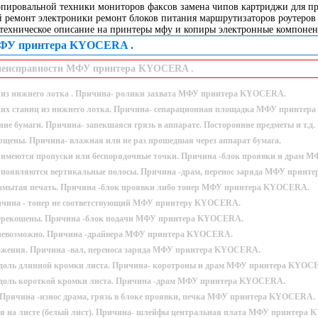
опировальной техники мониторов факсов замена чипов картриджи для пр
 ремонт электроники ремонт блоков питания маршрутизаторов роутеров 
 техническое описание на принтеры мфу и копиры электронные компонен
принтера KYOCERA .
правности МФУ принтера KYOCERA .
у из нижнего лотка . Причина- ролики захвата МФУ принтера KYOCERA.
ких станиц из нижнего лотка. Причина- сепарационная площадка МФУ принте
ние бумаги. Причина- запекшаяся грязь в аппарате. Посторонние предметы и т.д.
рщены. Причина- влажная или не раз прошедшая через аппарат бумага.
 имеются пропуски или беспорядочные точки. Причина -блок проявки и драм
 появляются вертикальные полосы. Причина -драм, перенос заряда МФУ прин
азмытая печать. Причина -блок проявки либо тонер МФУ принтера KYOCERA.
ичина - тонер не соответствующий МФУ принтеру KYOCERA.
ерекошены. Причина -блок подачи МФУ принтера KYOCERA.
невозможно. Причина -драйвера МФУ принтера KYOCERA.
ажения. Причина -вал, переноса заряда МФУ принтера KYOCERA.
вдоль длинной кромки листа. Причина- коротроны и драм МФУ принтера KYOC
вдоль короткой кромки листа. Причина -драм МФУ принтера KYOCERA.
. Причина -износ драма, грязь в блоке проявки, печка МФУ принтера KYOCERA.
я на листе (белый лист). Причина- шлейфы центральная плата МФУ принтера