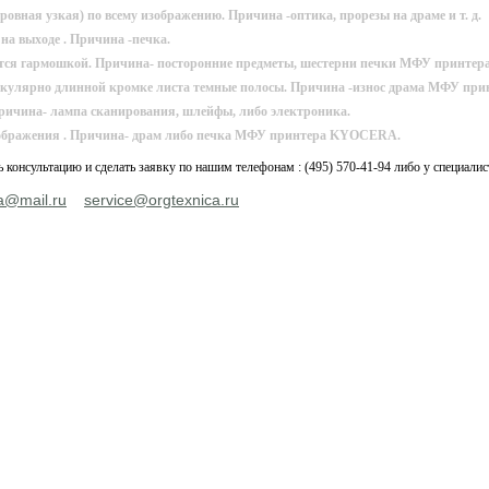
ровная узкая) по всему изображению. Причина -оптика, прорезы на драме и т. д.
на выходе . Причина -печка.
ется гармошкой. Причина- посторонние предметы, шестерни печки МФУ принт
икулярно длинной кромке листа темные полосы. Причина -износ драма МФУ п
ричина- лампа сканирования, шлейфы, либо электроника.
ображения . Причина- драм либо печка МФУ принтера KYOCERA.
консультацию и сделать заявку по нашим телефонам : (495) 570-41-94 либо у специалис
a@mail.ru
service@orgtexnica.ru