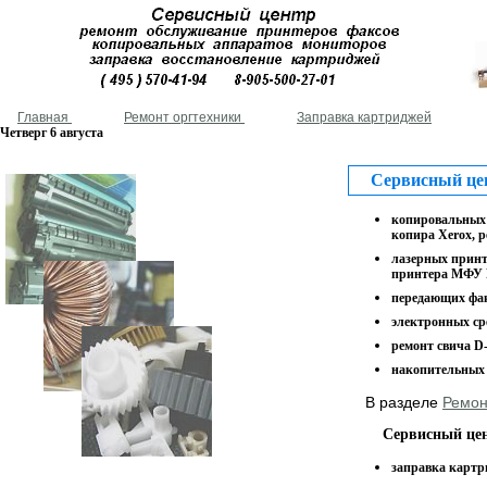
Главная
Ремонт оргтехники
Заправка картриджей
Четверг 6 августа
Сервисный цент
копировальных 
копира Xerox, р
лазерных принт
принтера МФУ P
передающих факс
электронных ср
ремонт свича D-
накопительных 
В разделе
Ремон
Сервисный центр "
заправка картр