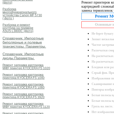
Ремонт принтеров к
(фото)
картриджей сложный
Разборка
замена термопленок
многофункционального
устройства Canon MF 5730
Ремонт МФУ 
( фото )
Основные неис
Разборка и ремонт
ноутбука на примере
ASUS L3800C (фото)
Не берет бумаг
Справочник. Импортные
Захват несколь
биполярные и полевые
Частое застрева
транзисторы. Параметры.
Распечатки смо
Справочник. Импортные
На распечатках
диоды.Параметры.
На распечатках
Ремонт заправка картриджа
Бледная или р
МФУ принтер KYOCERA FS 1020
Серый фон. Пр
Ремонт заправка картриджа
принтера KYOCERA FS 1040
Изображения п
Сканирование 
Ремонт заправка картриджа
принтера KYOCERA FS 1060
Повторы изобр
Ремонт заправка картриджа
Белые полосы 
принтера KYOCERA FS 3920
Белые полосы 
Ремонт заправка картриджа
Грязь на листе
МФУ принтер KYOCERA FS 1120
Нет изображени
Ремонт заправка картриджа