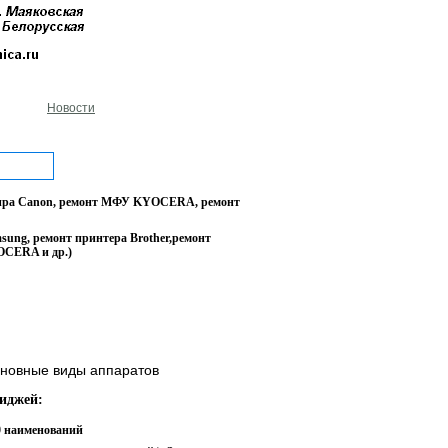
Новости
опира Canon, ремонт МФУ KYOCERA, ремонт
sung, ремонт принтера Brother,ремонт
OCERA и др.)
новные виды аппаратов
иджей:
60 наименований